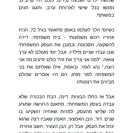
שלושה ילדים ושבעה נכדים. כולם היו קרובים, 
נפגשו בכל שישי לארוחת ערב, וחגגו חגים 
במשותף.
כשיוסי הלך לעולמו באופן פתאומי בגיל 72, הניח 
אחריו רכוש משמעותי - בית משפחתי, דירה 
להשקעה, חסכונות, וכמובן את העסק המשפחתי 
שבו עבדו שניים מילדיו. אבל יוסי מעולם לא ערך 
צוואה. "למה אני צריך את זה? כולם יודעים מה אני 
רוצה," נהג לומר. ובאמת, אילו שאלתם את בני 
המשפחה לפני מותו, הם היו אומרים שכולם 
מבינים את רצונותיו.
אבל אז החלו הבעיות. דינה, הבת הבכורה שלא 
עבדה בעסק המשפחתי, פתאום הרגישה שמגיע 
לה שליש מהעסק, למרות שאחיה השקיעו בו 
שנים. דוד, הבן האמצעי, האמין שאביו רצה שהוא 
ינהל את העסק, אבל רון, הבן הצעיר, חשב אחרת. 