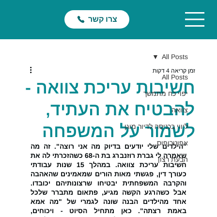
צרו קשר
All Posts
זמן קריאה 4 דקות
All Posts
חשיבות עריכת צוואה -
יפוי כח מתמשך
להבטיח את העתיד,
צוואה
לשמור על המשפחה
ליווי בכניסה לדיור מוגן
אפוטרופוס
"הילדים שלי יודעים בדיוק מה אני רוצה". זה מה 
שאמרה לי גברת רוזנברג בת ה-68 כשהזכרתי לה את 
הבעת רצון
חשיבות עריכת צוואה. במהלך 15 שנות עבודתי 
כעורך דין, פגשתי מאות הורים שמאמינים שהאהבה 
והקרבה המשפחתית יבטיחו שרצונותיהם יכובדו. 
אבל כשהרגע הקשה מגיע, פתאום מתברר שלכל 
אחד מהילדים הבנה שונה לגמרי של "מה אמא 
באמת רצתה". כאן מתחיל הסיוט - ויכוחים, 