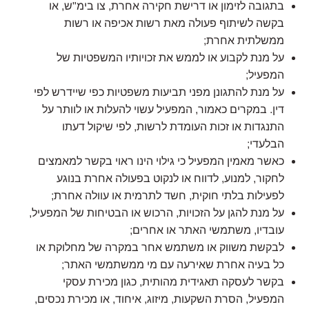
בתגובה לזימון או דרישת חקירה אחרת, צו בימ"ש, או
בקשה לשיתוף פעולה מאת רשות אכיפה או רשות
ממשלתית אחרת;
על מנת לקבוע או לממש את זכויותיו המשפטיות של
המפעיל;
על מנת להתגונן מפני תביעות משפטיות כפי שיידרש לפי
דין. במקרים כאמור, המפעיל עשוי להעלות או לוותר על
התנגדות או זכות העומדת לרשות, לפי שיקול דעתו
הבלעדי;
כאשר מאמין המפעיל כי גילוי הינו ראוי בקשר למאמצים
לחקור, למנוע, לדווח או לנקוט בפעולה אחרת בנוגע
לפעילות בלתי חוקית, חשד לתרמית או עוולה אחרת;
על מנת להגן על הזכויות, הרכוש או הבטיחות של המפעיל,
עובדיו, משתמשי האתר או אחרים;
לבקשת משווק או משתמש אחר במקרה של מחלוקת או
כל בעיה אחרת שאירעה עם מי ממשתמשי האתר;
בקשר לעסקה תאגידית מהותית, כגון מכירת עסקי
המפעיל, הסרת השקעות, מיזוג, איחוד, או מכירת נכסים,