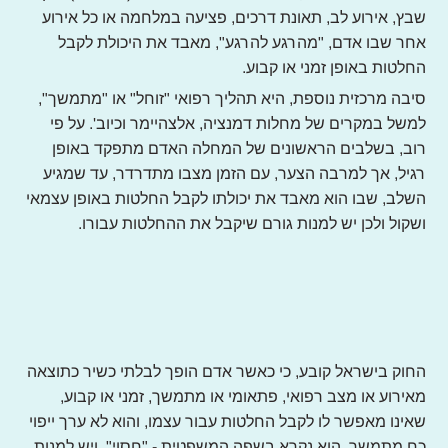
שבץ, אירוע לב, תאונת דרכים, פציעה במלחמה או כל אירוע
אחר שבו אדם, "מהרגע להרגע", מאבד את היכולת לקבל
החלטות באופן זמני או קבוע.
סיבה מרכזית נוספת, היא תהליך רפואי "זוחל" או "מתמשך",
למשל במקרים של מחלות דמנציה, אלצהיימר וכיוב'. על פי
רוב, בשלבים הראשונים של המחלה האדם מתפקד באופן
רגיל, אך למרבה הצער, עם הזמן מצבו מתדרדר, עד שמגיע
השלב, שבו הוא מאבד את יכולתו לקבל החלטות באופן עצמאי
ושקול ולכן יש למנות גורם שיקבל את ההחלטות עבורו.
החוק בישראל קובע, כי כאשר אדם הופך לבלתי כשיר כתוצאה
מאירוע או מצב רפואי, פתאומי או מתמשך, זמני או קבוע,
שאינו מאפשר לו לקבל החלטות עבור עצמו, והוא לא ערך ייפוי
כח מתמשך, הוא נקרא בשפה המשפטית - "חסוי", ויש למנות