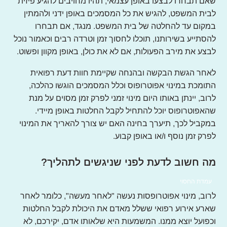
שאם תבחרו לבצעו באופן עצמאי, תהיו מחויבים להגיע פיזית
לבית המשפט, להגיש את כל המסמכים באופן ידני ולהמתין
במקום עד להחלטה של בית המשפט. מנגד, אם תבחרו
להסתייע בשירותנו, תוכלו לחסוך זמן וטרדה רבים וכאמור נוכל
לבצע את מירב הפעולות, אם לא את כולן, באופן מקוון ופשוט.
לאחר הגשת הבקשה ובהנחה שקיימת חוות דעת רפואית
התומכת במינוי אפוטרופוס וכלל המסמכים הוגשו כהלכה,
לרוב, יינתן באותו היום מינוי זמני לפרק זמן מסוים על מנת
שהאפוטרופוס יוכל להתחיל לקבל החלטות באופן מיידי.
במקביל לכך, תיערך בחינה האם יש צורך להאריך את המינוי
לפרק זמן נוסף ו/או באופן קבוע.
מה חשוב לדעת לפני שניגשים לתהליך?
עמדת החסוי
לרוב, מינוי אפוטרופסות נעשה "לאחר מעשה", כלומר לאחר
שארע אירוע רפואי ששלל מאדם את היכולת לקבל החלטות
וכפועל יוצא ממנו. המשמעות היא שלאותו אדם, יקירכם, לא