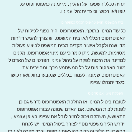
תהיה ככלל השפעה על ההליך, מי ימונה כאפוטרופוס על
גופו ו/או רכושו וכיצד יתנהלו ענייניו.
בית המשפט והאפוטרופוס הכללי כמפקחים
כל עוד המינוי בתוקף, האפוטרופוס יהיה כפוף לפיקוח של
האפוטרופוס הכללי ו/או בית המשפט. יש צורך להגיש דו"חות
מדי שנה ולקבל אישור מקדים מבית המשפט לביצוע פעולות
מסוימות. למעשה, ניתן לומר כי עם מינוי אפוטרופוס, מקנים
למדינה את הזכות לפקח על ניהול ענייניו הפרטיים של האדם לו
מונה האפוטרופוס על כל המשתמע מכך, ומחייבים את
האפוטרופוס שמונה, לעמוד בכללים שנקבעו בחוק.ו/או רכושו
וכיצד יתנהלו ענייניו.
הפסקת מינוי אפוטרופוס
לטובת ביטול המינוי או החלפת האפוטרופוס נדרש גם כן
לפנות לבית המשפט. אם האדם שמונה עבורו אפוטרופוס
התאושש, השתקם ויכול לחזור לנהל את ענייניו באופן עצמאי,
יידרש הליך משפטי נוסף לצורך ביטול המינוי. יש לקחת
בחשבון כי הליך זה כרוך בהוצאות נוספות, ובכל מקרה לא ניתן