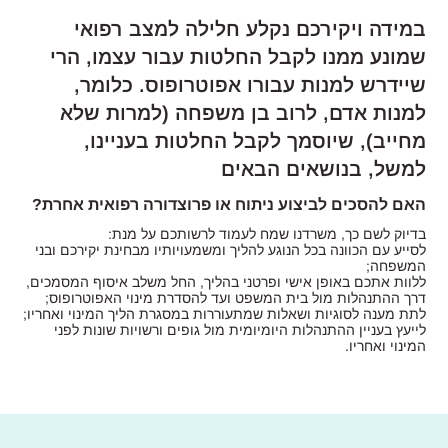
במידה ויקירכם נקלע חלילה למצב רפואי
שמונע ממנו לקבל החלטות עבור עצמו, הרי
שיידרש למנות עבורו אפוטרופוס. כלומר,
למנות אדם, לרוב בן משפחה (למרות שלא
מחייב), שיוסמך לקבל החלטות בעניינו,
למשל, בנושאים הבאים
האם להסכים לביצוע ניתוח או פרוצדורה רפואית אחרת?
בדיוק לשם כך, משרדנו שמח לעמוד לרשותכם על מנת:
לסייע עם הכוונה בכל הנוגע להליך ומשמעויותיו מבחינת יקירכם ובני
המשפחה;
ללוות אתכם באופן אישי ופרטני בהליך, החל משלב איסוף המסמכים,
דרך ההתנהלות מול בית המשפט ועד להסדרת מינוי האפוטרופוס;
לתת מענה לסוגיות ושאלות שמתעוררות במסגרת הליך המינוי ואחריו;
לייעץ בעניין ההתנהלות היומיומית מול גופים ורשויות שונות לפני
המינוי ואחריו.