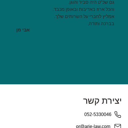
גם שכ"ט היה סביר והוגן.
והכל ארוז באדיבות ובאופן מכבד.
אמליץ לחברי על השרותים שלך.
בברכה ותודה,
אבי מן
יצירת קשר
052-5330046
or@arie-law.com