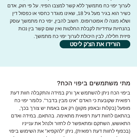
לערוך יפוי כח מתמשך ללא קשר למצבו הפיזי. על פי חוק, אדם
כשיר הוא בגיר מעל גיל 18, שאינו מוגדר כחסוי או כפסול דין
ושלא מונה לו אפוטרופוס. חשוב להבין, יפוי כח מתמשך עוסק
בהנחיות עתידיות לקבלת החלטות ואין שום קשר בין נכות
פיזית חלילה, לבין היכולת לערוך יפוי כח מתמשך.
הורידו את הצ'ק ליסט
מתי משתמשים ביפוי הכח?
ביפוי הכח ניתן להשתמש אך ורק במידה והתקבלה חוות דעת
רפואית שקובעת כי האדם "אינו מבין בדבר". כלומר יפוי כח
מופעל (בקלות ובאפון מקוון) רק אם באמת יש צורך בכך,
בהתאם לחוות דעת רפואית מתאימה. בהתאם, במידה ואדם
התאושש, השתקם ומתאפשר לו לחזור ולנהל את ענייניו
(בכפוף לחוות דעת רפואית), ניתן "להקפיא" את השימוש ביפוי