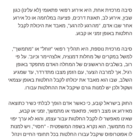
סיבה מרכזית אחת, היא אירוע רפואי פתאומי (לא עלינו) כגון
שבץ, אירוע לב, תאונת דרכים, פציעה במלחמה או כל אירוע
אחר שבו אדם, "מהרגע להרגע", מאבד את היכולת לקבל
החלטות באופן זמני או קבוע.
סיבה מרכזית נוספת, היא תהליך רפואי "זוחל" או "מתמשך",
למשל במקרים של מחלות דמנציה, אלצהיימר וכיוב'. על פי
רוב, בשלבים הראשונים של המחלה האדם מתפקד באופן
רגיל, אך למרבה הצער, עם הזמן מצבו מתדרדר, עד שמגיע
השלב, שבו הוא מאבד את יכולתו לקבל החלטות באופן עצמאי
ושקול ולכן יש למנות גורם שיקבל את ההחלטות עבורו.
החוק בישראל קובע, כי כאשר אדם הופך לבלתי כשיר כתוצאה
מאירוע או מצב רפואי, פתאומי או מתמשך, זמני או קבוע,
שאינו מאפשר לו לקבל החלטות עבור עצמו, והוא לא ערך יפוי
כח מתמשך, הוא נקרא בשפה המשפטית - "חסוי", ויש למנות
לו אפוטרופוס שיקבל עבורו החלטות בכל תחומי החיים וינהל