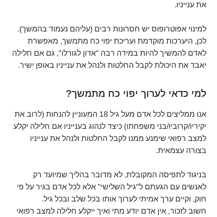
את ענייניו.
למינוי אפוטרופוס יש חסרונות רבים (עליהם נעמוד בהמשך).
לכן, היערכות מוקדמת ועריכת יפוי כח מתמשך, מאפשרת
לאדם להמשיך להיות במידה רבה "אדון לגורלו", גם אם חלילה
יאבד את היכולת לקבל החלטות ולנהל את ענייניו באופן ישיר.
למי כדאי לערוך יפוי כח מתמשך?
אנו ממליצים לכל אדם מעל גיל 18 המעוניין להנחות (לרוב את
יקיריו/קרוביו/בני משפחתו) כיצד לנהוג בענייניו אם חלילה יקלע
למצב רפואי שימנע ממנו לקבל החלטות ולנהל את ענייניו
בצורה עצמאית.
בניגוד לתפיסה המקובלת, לא מדובר בהליך שמיועד רק
לאנשים עם הגעתם ל"גיל השלישי" אלא לכל אדם בגיר על פי
חוק, וקיים ערך אמיתי לערוך אותו בכל שלב ובכל גיל.
חשוב לזכור, אין אדם יודע מתי ואיך ייקלע חלילה למצב רפואי